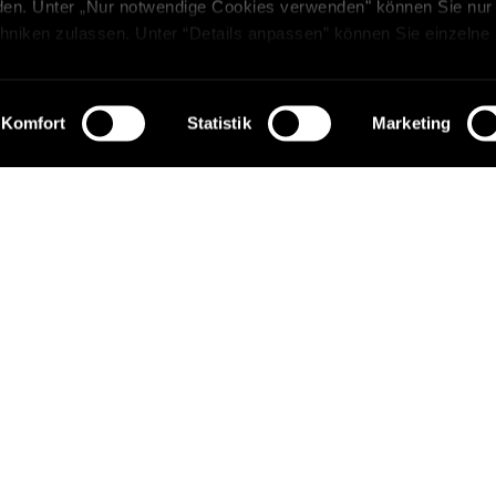
erden. Unter „Nur notwendige Cookies verwenden" können Sie nur
hniken zulassen. Unter “Details anpassen” können Sie einzelne
n. Sie können Ihre Auswahl jederzeit unter in den Einstellung
ormationen über die Verarbeitung Ihrer Daten finden Sie in
ärung
.
Komfort
Statistik
Marketing