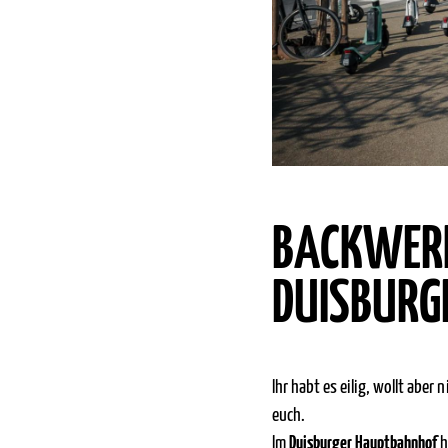
BACKWERK 
DUISBURG
Ihr habt es eilig, wollt aber
euch.
Im
Duisburger Hauptbahnhof
h