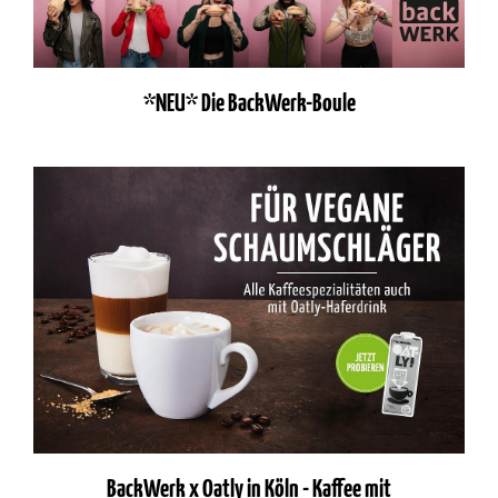
*NEU* Die BackWerk-Boule
BackWerk x Oatly in Köln - Kaffee mit