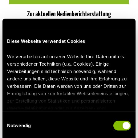
Zur aktuellen Medienberichterstattung
Diese Webseite verwendet Cookies
Wir verarbeiten auf unserer Website Ihre Daten mittels
verschiedener Techniken (u.a. Cookies). Einige
Verarbeitungen sind technisch notwendig, während
andere uns helfen, diese Website und Ihre Erfahrung zu
verbessern. Die Daten werden von uns oder Dritten zur
Ermöglichung von komfortablen Webseiteneinstellungen,
zur Erstellung von Statistiken und personalisierten
(Werbe-)Maßnahmen oder zur Anzeigen- und
Inhaltsmessung verwendet. Dabei können Ihre Daten
Einwilligungsauswahl
Veganuary 2024 bei BackWerk mit dem Plant
auch in die USA oder andere Drittländer übermittelt
Notwendig
Based Crunchy Chicken und der Boule Falafel
werden. Unter „Nur notwendige Cookies verwenden"
können Sie nur den Einsatz technisch notwendiger