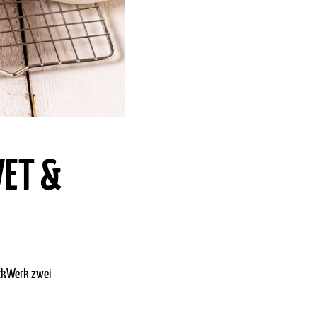
VET &
ackWerk zwei